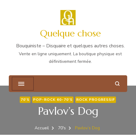
Quelque chose
Bouquiniste – Disquaire et quelques autres choses.
70'S
POP-ROCK 60-70'S
ROCK PROGRESSIF
Pavlov’s Dog
Accueil
70's
Pavlov’s Dog