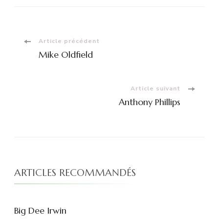
Navigation
Article précédent
Mike Oldfield
d'article
Article suivant
Anthony Phillips
ARTICLES RECOMMANDÉS
Big Dee Irwin